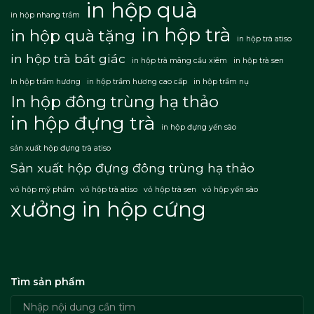
in hộp quà
in hộp nhang trầm
in hộp trà
in hộp quà tặng
in hộp trà atiso
in hộp trà bát giác
in hộp trà mãng cầu xiêm
in hộp trà sen
In hộp trầm hương
in hộp trầm hương cao cấp
in hộp trầm nụ
In hộp đông trùng hạ thảo
in hộp đựng trà
in hộp đựng yến sào
sản xuất hộp đựng trà atiso
Sản xuất hộp đựng đông trùng hạ thảo
vỏ hộp mỹ phẩm
vỏ hộp trà atiso
vỏ hộp trà sen
vỏ hộp yến sào
xưởng in hộp cứng
Tìm sản phẩm