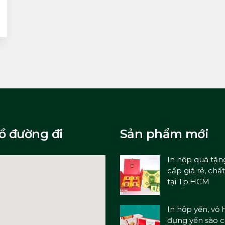
ồ đường đi
Sản phẩm mới
In hộp quà tặn
cấp giá rẻ, chấ
tại Tp.HCM
In hộp yến, vỏ 
đựng yến sào 