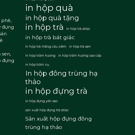
in hộp quà
in hộp quà tặng
 phê,
in hộp trà
y đựng
in hộp trà atiso
sản
in hộp trà bát giác
hê
in hộp trà mãng cầu xiêm
in hộp trà sen
 sen,
In hộp trầm hương
in hộp trầm hương cao cấp
p đựng
in hộp trầm nụ
In hộp đông trùng hạ
thảo
in hộp đựng trà
in hộp đựng yến sào
sản xuất hộp đựng trà atiso
Sản xuất hộp đựng đông
trùng hạ thảo