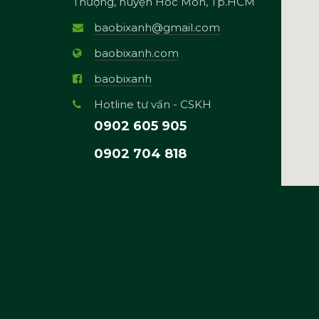
Thượng, huyện Hóc Môn, Tp.HCM
baobixanh@gmail.com
baobixanh.com
baobixanh
Hotline tư vấn - CSKH
0902 605 905
0902 704 818