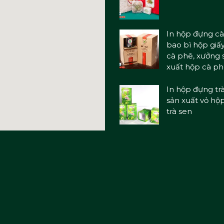
In hộp đựng cà
bao bì hộp giấ
cà phê, xưởng 
xuất hộp cà p
In hộp đựng trà
sản xuất vỏ hộ
trà sen