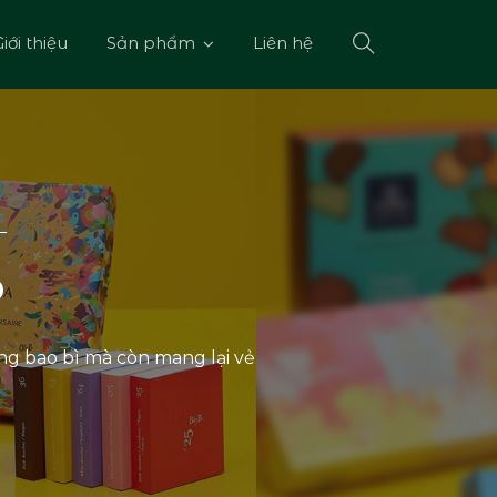
iới thiệu
Sản phẩm
Liên hệ
p
g bao bì mà còn mang lại vẻ