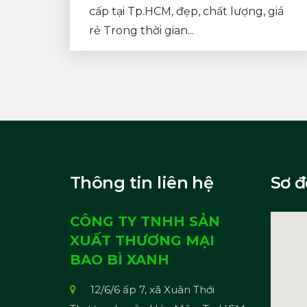
cấp tại Tp.HCM, đẹp, chất lượng, giá
rẻ Trong thời gian...
Thông tin liên hệ
Sơ đ
CÔNG TY TNHH SẢN
XUẤT THƯƠNG MẠI
BAO BÌ XANH
12/6/6 ấp 7, xã Xuân Thới