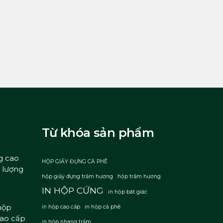
Từ khóa sản phẩm
g cao
HỘP GIẤY ĐỰNG CÀ PHÊ
t lượng
hộp giấy đựng trầm hương
hộp trầm hương
IN HỘP CỨNG
in hộp bát giác
hộp
in hộp cao cấp
in hộp cà phê
cao cấp
in hộp nhang trầm