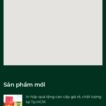
Sản phẩm mới
In hộp quà tặng cao cấp giá rẻ, chất lượng
tại Tp.HCM