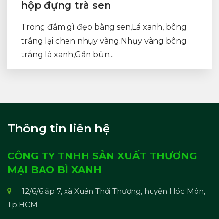
hộp đựng trà sen
Trong đầm gì đẹp bằng sen,Lá xanh, bông
trắng lại chen nhụy vàng.Nhụy vàng bông
trắng lá xanh,Gần bùn...
Thông tin liên hệ
CÔNG TY TNHH SẢN XUẤT THƯƠNG
MẠI BAO BÌ XANH
12/6/6 ấp 7, xã Xuân Thới Thượng, huyện Hóc Môn,
Tp.HCM