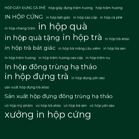
HỘP GIẤY ĐỰNG CÀ PHÊ
hộp giấy đựng trầm hương
hộp trầm hương
IN HỘP CỨNG
in hộp bát giác
in hộp cao cấp
in hộp cà phê
in hộp quà
in hộp nhang trầm
in hộp trà
in hộp quà tặng
in hộp trà atiso
in hộp trà bát giác
in hộp trà mãng cầu xiêm
in hộp trà sen
In hộp trầm hương
in hộp trầm hương cao cấp
in hộp trầm nụ
In hộp đông trùng hạ thảo
in hộp đựng trà
in hộp đựng yến sào
sản xuất hộp đựng trà atiso
Sản xuất hộp đựng đông trùng hạ thảo
vỏ hộp mỹ phẩm
vỏ hộp trà atiso
vỏ hộp trà sen
vỏ hộp yến sào
xưởng in hộp cứng