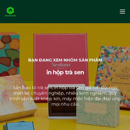
Trang chủ
Giới thiệu
Sản phẩm
BẠN ĐANG XEM NHÓM SẢN PHẨM
in hộp trà sen
Liên hệ
Sản bao bì trà sen, in hộp trà sen giá tốt. Đội ngũ
thiết kế chuyên nghiệp, nhiều kinh nghiệm, quy
trình sản xuất khép kín, máy móc hiện đại đáp ứng
mọi nhu cầu