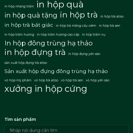
in hộp quà
in hộp nhang trầm
in hộp trà
in hộp quà tặng
in hộp trà atiso
in hộp trà bát giác
in hộp trà mãng cầu xiêm
in hộp trà sen
In hộp trầm hương
in hộp trầm hương cao cấp
in hộp trầm nụ
In hộp đông trùng hạ thảo
in hộp đựng trà
in hộp đựng yến sào
sản xuất hộp đựng trà atiso
Sản xuất hộp đựng đông trùng hạ thảo
vỏ hộp mỹ phẩm
vỏ hộp trà atiso
vỏ hộp trà sen
vỏ hộp yến sào
xưởng in hộp cứng
Tìm sản phẩm