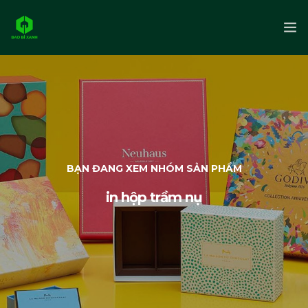
Trang chủ
Giới thiệu
Sản phẩm
BẠN ĐANG XEM NHÓM SẢN PHẨM
Liên hệ
in hộp trầm nụ