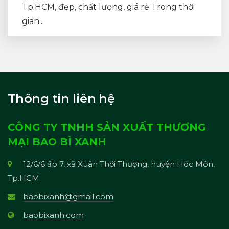
Tp.HCM, đẹp, chất lượng, giá rẻ Trong thời
gian...
Thông tin liên hệ
CÔNG TY TNHH SẢN XUẤT THƯƠNG
MẠI BAO BÌ XANH
12/6/6 ấp 7, xã Xuân Thới Thượng, huyện Hóc Môn,
Tp.HCM
baobixanh@gmail.com
baobixanh.com