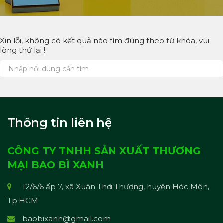
Xin lỗi, không có kết quả nào tìm đúng theo từ khóa, vui
lòng thử lại !
Thông tin liên hệ
CÔNG TY TNHH SẢN XUẤT THƯƠNG
MẠI BAO BÌ XANH
12/6/6 ấp 7, xã Xuân Thới Thượng, huyện Hóc Môn,
Tp.HCM
baobixanh@gmail.com