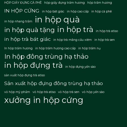
HỘP GIẤY ĐỰNG CÀ PHÊ
hộp giấy đựng trầm hương
hộp trầm hương
IN HỘP CỨNG
in hộp bát giác
in hộp cao cấp
in hộp cà phê
in hộp quà
in hộp nhang trầm
in hộp trà
in hộp quà tặng
in hộp trà atiso
in hộp trà bát giác
in hộp trà mãng cầu xiêm
in hộp trà sen
In hộp trầm hương
in hộp trầm hương cao cấp
in hộp trầm nụ
In hộp đông trùng hạ thảo
in hộp đựng trà
in hộp đựng yến sào
sản xuất hộp đựng trà atiso
Sản xuất hộp đựng đông trùng hạ thảo
vỏ hộp mỹ phẩm
vỏ hộp trà atiso
vỏ hộp trà sen
vỏ hộp yến sào
xưởng in hộp cứng